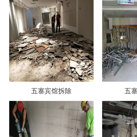
五寨宾馆拆除
五寨