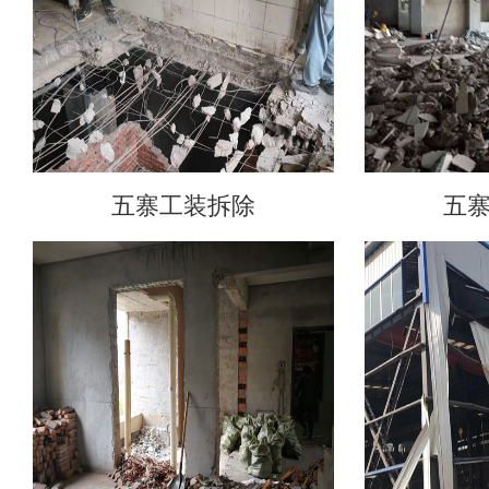
五寨工装拆除
五